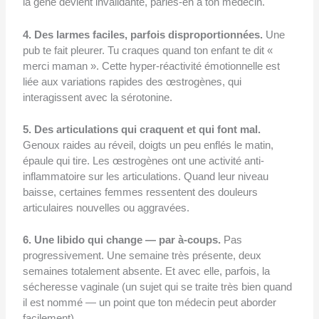
la gêne devient invalidante, parles-en à ton médecin.
4. Des larmes faciles, parfois disproportionnées.
Une
pub te fait pleurer. Tu craques quand ton enfant te dit «
merci maman ». Cette hyper-réactivité émotionnelle est
liée aux variations rapides des œstrogènes, qui
interagissent avec la sérotonine.
5. Des articulations qui craquent et qui font mal.
Genoux raides au réveil, doigts un peu enflés le matin,
épaule qui tire. Les œstrogènes ont une activité anti-
inflammatoire sur les articulations. Quand leur niveau
baisse, certaines femmes ressentent des douleurs
articulaires nouvelles ou aggravées.
6. Une libido qui change — par à-coups.
Pas
progressivement. Une semaine très présente, deux
semaines totalement absente. Et avec elle, parfois, la
sécheresse vaginale (un sujet qui se traite très bien quand
il est nommé — un point que ton médecin peut aborder
facilement).