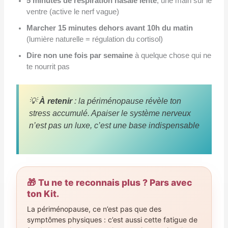
5 minutes de respiration nasale lente
, une main sur le
ventre (active le nerf vague)
Marcher 15 minutes dehors avant 10h du matin
(lumière naturelle = régulation du cortisol)
Dire non une fois par semaine
à quelque chose qui ne
te nourrit pas
💡
À retenir
: la périménopause révèle ton
stress accumulé. Apaiser le système nerveux
n’est pas un luxe, c’est une base indispensable
🎁 Tu ne te reconnais plus ? Pars avec
ton Kit.
La périménopause, ce n’est pas que des
symptômes physiques : c’est aussi cette fatigue de