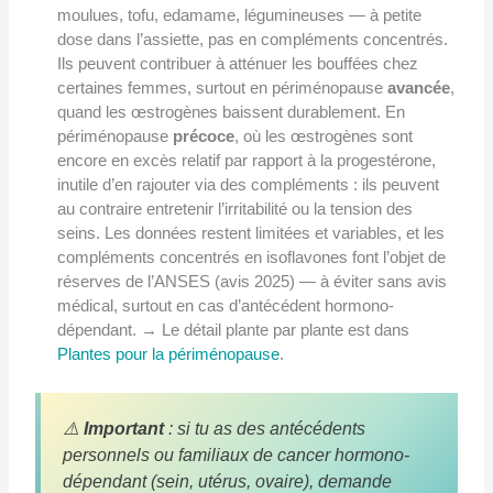
moulues, tofu, edamame, légumineuses — à petite
dose dans l’assiette, pas en compléments concentrés.
Ils peuvent contribuer à atténuer les bouffées chez
certaines femmes, surtout en périménopause
avancée
,
quand les œstrogènes baissent durablement. En
périménopause
précoce
, où les œstrogènes sont
encore en excès relatif par rapport à la progestérone,
inutile d’en rajouter via des compléments : ils peuvent
au contraire entretenir l’irritabilité ou la tension des
seins. Les données restent limitées et variables, et les
compléments concentrés en isoflavones font l’objet de
réserves de l’ANSES (avis 2025) — à éviter sans avis
médical, surtout en cas d’antécédent hormono-
dépendant. → Le détail plante par plante est dans
Plantes pour la périménopause
.
⚠️
Important
: si tu as des antécédents
personnels ou familiaux de cancer hormono-
dépendant (sein, utérus, ovaire), demande