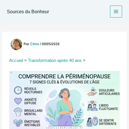
Aller
au
Sources du Bonheur
contenu
Par
Chris
/
09/05/2026
Accueil
>
Transformation après 40 ans
>