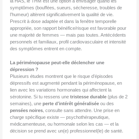
la HAS, le THM est une option à envisager quand les
symptômes (bouffées, sueurs, sécheresse, troubles de
l’humeur) altèrent significativement la qualité de vie.
Prescrit à dose adaptée et dans la fenêtre temporelle
appropriée, son rapport bénéfice/risque est favorable pour
une majorité de femmes — mais pas toutes. Antécédents
personnels et familiaux, profil cardiovasculaire et intensité
des symptômes entrent en compte.
La périménopause peut-elle déclencher une
dépression ?
Plusieurs études montrent que le risque d’épisodes
dépressifs est augmenté pendant la périménopause, en
lien avec les variations hormonales qui affectent la
sérotonine. Si tu ressens une
tristesse durable
(plus de 2
semaines), une
perte d’intérêt généralisée
ou des
pensées noires
, consulte sans attendre. Une prise en
charge spécifique existe — psychothérapeutique,
médicamenteuse, ou hormonale selon les cas — et la
décision se prend avec un(e) professionnel(le) de santé.