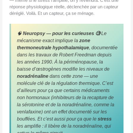
— même si le stress l’amplifie, on y reviendra. C’est une
réponse physiologique réelle, déclenchée par un capteur
déréglé. Voilà. Et un capteur, ça se ménage.
🧠
Neuropsy — pour les curieuses 🧐
Le
mécanisme exact implique la
zone
thermoneutrale hypothalamique
, documentée
dans les travaux de Robert Freedman depuis
les années 1990. À la périménopause, la
baisse d’œstrogènes modifie les niveaux de
noradrénaline
dans cette zone — une
molécule clé de la régulation thermique. C’est
d’ailleurs pour ça que certains médicaments
non hormonaux (inhibiteurs de la recapture de
la sérotonine et de la noradrénaline, comme la
venlafaxine) ont un effet documenté sur les
bouffées. Et c’est aussi pour ça que le
stress
les amplifie : il libère de la noradrénaline, qui