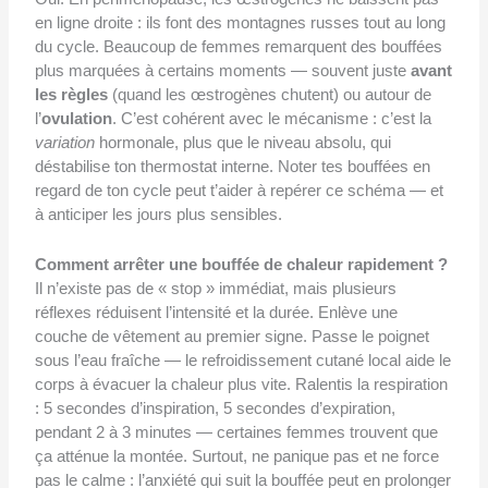
en ligne droite : ils font des montagnes russes tout au long
du cycle. Beaucoup de femmes remarquent des bouffées
plus marquées à certains moments — souvent juste
avant
les règles
(quand les œstrogènes chutent) ou autour de
l’
ovulation
. C’est cohérent avec le mécanisme : c’est la
variation
hormonale, plus que le niveau absolu, qui
déstabilise ton thermostat interne. Noter tes bouffées en
regard de ton cycle peut t’aider à repérer ce schéma — et
à anticiper les jours plus sensibles.
Comment arrêter une bouffée de chaleur rapidement ?
Il n’existe pas de « stop » immédiat, mais plusieurs
réflexes réduisent l’intensité et la durée. Enlève une
couche de vêtement au premier signe. Passe le poignet
sous l’eau fraîche — le refroidissement cutané local aide le
corps à évacuer la chaleur plus vite. Ralentis la respiration
: 5 secondes d’inspiration, 5 secondes d’expiration,
pendant 2 à 3 minutes — certaines femmes trouvent que
ça atténue la montée. Surtout, ne panique pas et ne force
pas le calme : l’anxiété qui suit la bouffée peut en prolonger