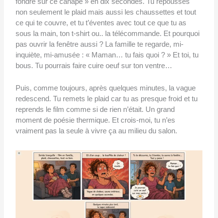
fondre sur ce canapé » en dix secondes. Tu repousses
non seulement le plaid mais aussi les chaussettes et tout
ce qui te couvre, et tu t’éventes avec tout ce que tu as
sous la main, ton t-shirt ou.. la télécommande. Et pourquoi
pas ouvrir la fenêtre aussi ? La famille te regarde, mi-
inquiète, mi-amusée : « Maman… tu fais quoi ? » Et toi, tu
bous. Tu pourrais faire cuire oeuf sur ton ventre…
Puis, comme toujours, après quelques minutes, la vague
redescend. Tu remets le plaid car tu as presque froid et tu
reprends le film comme si de rien n’était. Un grand
moment de poésie thermique. Et crois-moi, tu n’es
vraiment pas la seule à vivre ça au milieu du salon.