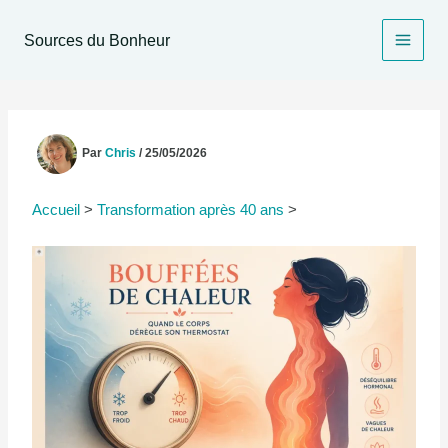
Aller
au
Sources du Bonheur
contenu
Par
Chris
/
25/05/2026
Accueil
>
Transformation après 40 ans
>