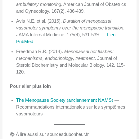
ambulatory monitoring
. American Journal of Obstetrics
and Gynecology, 167(2), 436-439.
Avis N.E. et al. (2015).
Duration of menopausal
vasomotor symptoms over the menopause transition
.
JAMA Internal Medicine, 175(4), 531-539. —
Lien
PubMed
Freedman R.R. (2014).
Menopausal hot flashes:
mechanisms, endocrinology, treatment
. Journal of
Steroid Biochemistry and Molecular Biology, 142, 115-
120.
Pour aller plus loin
The Menopause Society (anciennement NAMS)
—
Recommandations internationales sur les symptômes
vasomoteurs
📚 À lire aussi sur sourcesdubonheur.fr