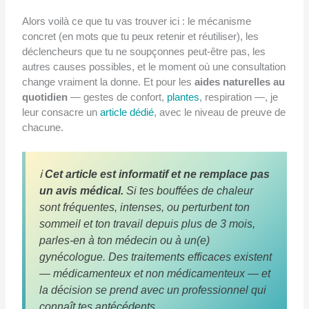
Alors voilà ce que tu vas trouver ici : le mécanisme
concret (en mots que tu peux retenir et réutiliser), les
déclencheurs que tu ne soupçonnes peut-être pas, les
autres causes possibles, et le moment où une consultation
change vraiment la donne. Et pour les
aides naturelles au
quotidien
— gestes de confort,
plantes
, respiration —, je
leur consacre un
article dédié
, avec le niveau de preuve de
chacune.
ℹ️
Cet article est informatif et ne remplace pas
un avis médical.
Si tes bouffées de chaleur
sont fréquentes, intenses, ou perturbent ton
sommeil et ton travail depuis plus de 3 mois,
parles-en à ton médecin ou à un(e)
gynécologue. Des traitements efficaces existent
— médicamenteux et non médicamenteux — et
la décision se prend avec un professionnel qui
connaît tes antécédents.