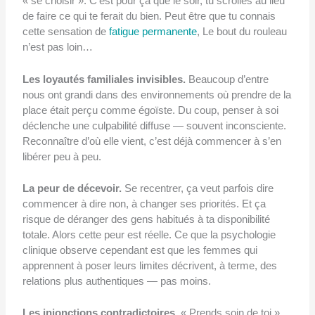
« se choisir ». C’est pour ça que le soir, tu scrolles au lieu
de faire ce qui te ferait du bien. Peut être que tu connais
cette sensation de
fatigue permanente
, Le bout du rouleau
n’est pas loin…
Les loyautés familiales invisibles.
Beaucoup d’entre
nous ont grandi dans des environnements où prendre de la
place était perçu comme égoïste. Du coup, penser à soi
déclenche une culpabilité diffuse — souvent inconsciente.
Reconnaître d’où elle vient, c’est déjà commencer à s’en
libérer peu à peu.
La peur de décevoir.
Se recentrer, ça veut parfois dire
commencer à dire non, à changer ses priorités. Et ça
risque de déranger des gens habitués à ta disponibilité
totale. Alors cette peur est réelle. Ce que la psychologie
clinique observe cependant est que les femmes qui
apprennent à poser leurs limites décrivent, à terme, des
relations plus authentiques — pas moins.
Les injonctions contradictoires.
« Prends soin de toi »