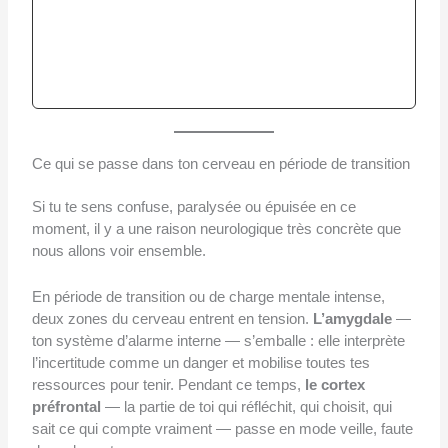
Conclusion : se recentrer est un acte de
reconquête
📚 À lire aussi sur
sourcesdubonheur.fr
Ce qui se passe dans ton cerveau en période de transition
Si tu te sens confuse, paralysée ou épuisée en ce
moment, il y a une raison neurologique très concrète que
nous allons voir ensemble.
En période de transition ou de charge mentale intense,
deux zones du cerveau entrent en tension.
L’amygdale
—
ton système d’alarme interne — s’emballe : elle interprète
l’incertitude comme un danger et mobilise toutes tes
ressources pour tenir. Pendant ce temps,
le cortex
préfrontal
— la partie de toi qui réfléchit, qui choisit, qui
sait ce qui compte vraiment — passe en mode veille, faute