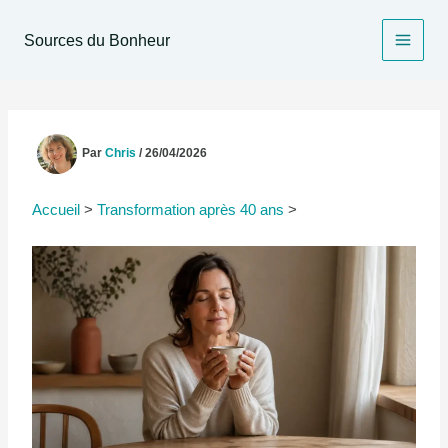
Aller
au
Sources du Bonheur
contenu
Par
Chris
/
26/04/2026
Accueil
>
Transformation après 40 ans
>