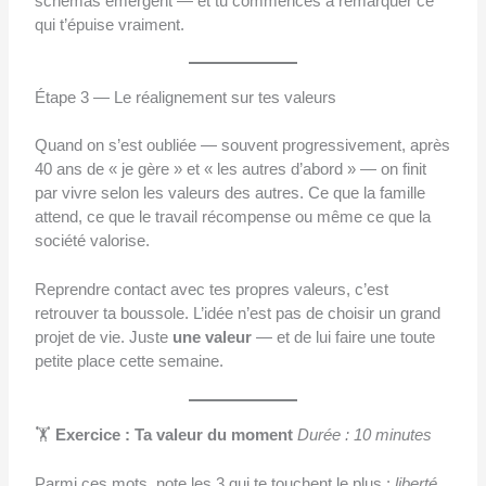
schémas émergent — et tu commences à remarquer ce
qui t’épuise vraiment.
Étape 3 — Le réalignement sur tes valeurs
Quand on s’est oubliée — souvent progressivement, après
40 ans de « je gère » et « les autres d’abord » — on finit
par vivre selon les valeurs des autres. Ce que la famille
attend, ce que le travail récompense ou même ce que la
société valorise.
Reprendre contact avec tes propres valeurs, c’est
retrouver ta boussole. L’idée n’est pas de choisir un grand
projet de vie. Juste
une valeur
— et de lui faire une toute
petite place cette semaine.
🏋️
Exercice : Ta valeur du moment
Durée : 10 minutes
Parmi ces mots, note les 3 qui te touchent le plus :
liberté,